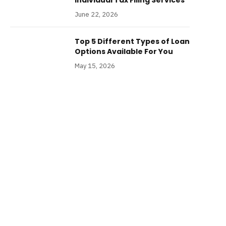
Individual Tax Filing Services
June 22, 2026
Top 5 Different Types of Loan
Options Available For You
May 15, 2026