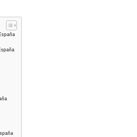
 España
 España
paña
España