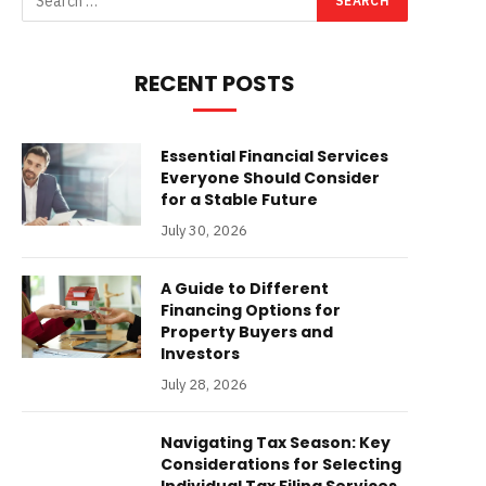
RECENT POSTS
Essential Financial Services
Everyone Should Consider
for a Stable Future
July 30, 2026
A Guide to Different
Financing Options for
Property Buyers and
Investors
July 28, 2026
Navigating Tax Season: Key
Considerations for Selecting