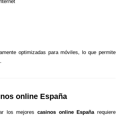
nternet
mente optimizadas para móviles, lo que permite
.
inos online España
nar los mejores
casinos online España
requiere