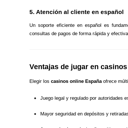
5. Atención al cliente en español
Un soporte eficiente en español es fundam
consultas de pagos de forma rápida y efectiva
Ventajas de jugar en casino
Elegir los
casinos online España
ofrece múlti
Juego legal y regulado por autoridades 
Mayor seguridad en depósitos y retirada